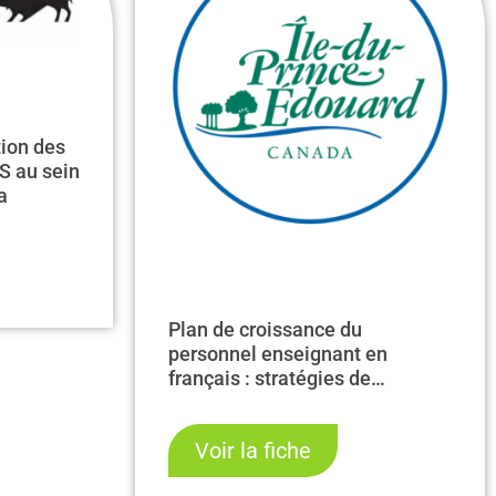
tion des
S au sein
a
Plan de croissance du
personnel enseignant en
français : stratégies de
recrutement et rétention —
phases 1 et 2
Voir la fiche