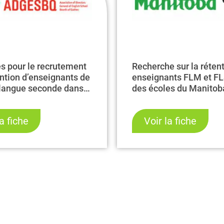
es pour le recrutement
Recherche sur la réten
ention d’enseignants de
enseignants FLM et FL
 langue seconde dans
des écoles du Manitob
issions scolaires
ones du Québec –
la fiche
Voir la fiche
 et 2