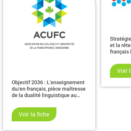
Stratégi
et la rét
français
les comm
angloph
Voir 
Phases 1
Objectif 2036 : L’enseignement
du/en français, pièce maîtresse
de la dualité linguistique au
Canada
Voir la fiche