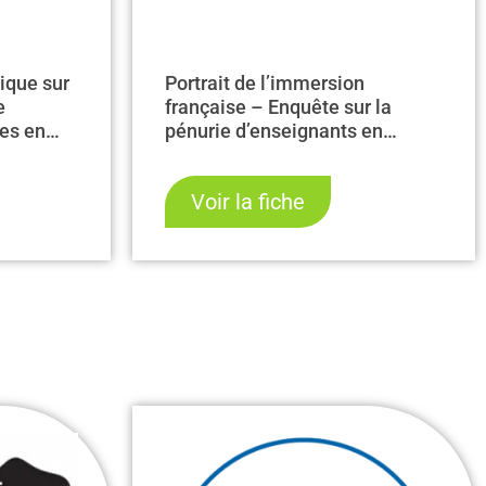
Portrait de l’immersion
ique sur
française – Enquête sur la
e
pénurie d’enseignants en
res en
immersion
nurie
Voir la fiche