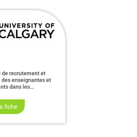
e de recrutement et
n des enseignantes et
nts dans les
mes d’immersion
 et de français langue
la fiche