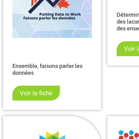
Détermin
des lacu
des ense
langue s
recomman
Voir 
directric
Ensemble, faisons parler les
données
Voir la fiche