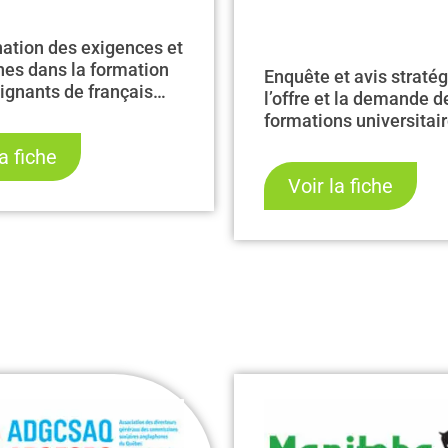
ation des exigences et
nes dans la formation
Enquête et avis stratég
ignants de français
l’offre et la demande d
econde :
formations universitai
dations et lignes
FLS en contexte de pé
la fiche
es
Voir la fiche