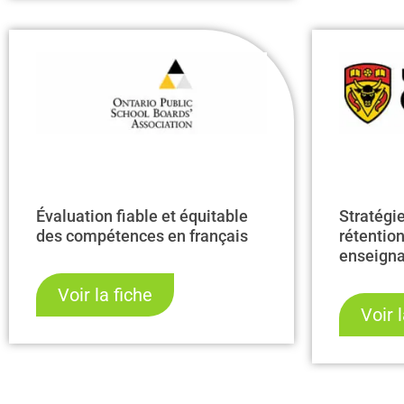
Évaluation fiable et équitable
Stratégi
des compétences en français
rétentio
enseigna
program
Voir la fiche
française
Voir 
seconde