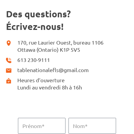
Des questions?
Écrivez-nous!
170, rue Laurier Ouest, bureau 1106
Ottawa (Ontario) K1P 5V5
613 230-9111
tablenationalefls@gmail.com
Heures d’ouverture
Lundi au vendredi 8h à 16h
P
N
r
o