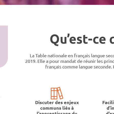
Qu’est-ce 
La Table nationale en français langue sec
2019. Elle a pour mandat de réunir les pri
français comme langue seconde. P
Discuter des enjeux
Facil
communs liés à
d’i
l’apprentissage du
d’e