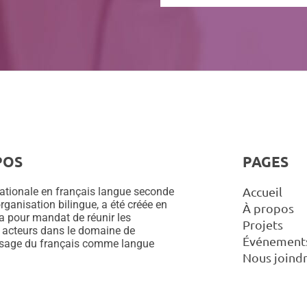
i
r
e
s
POS
PAGES
Accueil
ationale en français langue seconde
rganisation bilingue, a été créée en
À propos
 a pour mandat de réunir les
Projets
 acteurs dans le domaine de
Événement
ssage du français comme langue
Nous joind