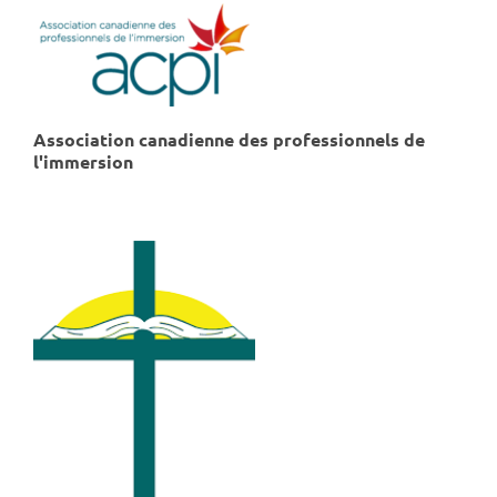
Association canadienne des professionnels de
l'immersion